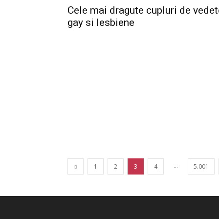
Cele mai dragute cupluri de vedet
gay si lesbiene
...
1
2
3
4
5.001