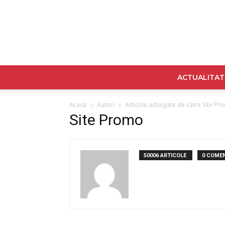
ACTUALITAT
Acasă
Autori
Articole adaugate de către Site Pr
Site Promo
50006 ARTICOLE
0 COMEN