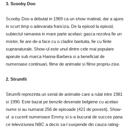
3. Scooby Doo
Scooby Doo a debutat in 1969 ca un show matinal, dar a ajuns
in scurt timp o adevarata franciza. De la episod la episod,
subiectul ramanea in mare parte acelasi: gasca rezolva fie un
mister, fie are de-a face cu o cladire bantuita, fie cu fiinte
supranaturale. Show-ul este unul dintre cele mai populare
aparute sub marca Hanna-Barbera si a beneficiat de
numeroase continuari, filme de animatie si filme propriu-zise.
2. Strumfii
Strumfii reprezinta un serial de animatie care a rulat intre 1981
si 1990. Este bazat pe benzile desenate belgiene cu acelasi
nume si au numarat 256 de episoade (421 de povesti). Show-
ul a cucerit numeroase Emmy si s-a bucurat de succes pana
ce televiziunea NBC a decis sa-l suspende din cauza rating-