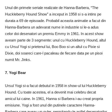
Unul din primele seriale realizate de Hanna-Barbera, “The
Huckleberry Hound Show” a inceput in 1958 si s-a intins pe
durata a 69 de episoade. Probabil aceasta animatie a facut din
Hanna-Barbera un adevarat nume in industrie si le-a adus
celor doi desenatori un premiu Emmy in 1961. In acest show
aveam parte de 3 segmente: unul cu Huckleberry Hound, altul
cu Ursul Yogi si prietenul lui, Boo Boo si un altul cu Pixie si
Dixie, doi soareci care-l pacaleau de fiecare data pe un pisoi
numit Mr. Jinks.
7. Yogi Bear
Ursul Yogi si-a facut debutul in 1958 in show-ul lui Huckleberry
Hound. Cu toate acestea, el a devenit mai celebru decat
amicul lui caine. In 1961, Hanna si Barbera i-au creat propria
emisiune. Yogi a fost unul din putinele caractere Hanna-
Barbera care aveau un guler, permitandu-le astfel desenatorilor