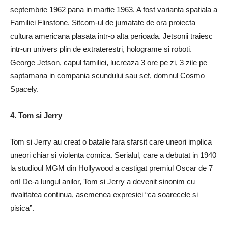
septembrie 1962 pana in martie 1963. A fost varianta spatiala a
Familiei Flinstone. Sitcom-ul de jumatate de ora proiecta
cultura americana plasata intr-o alta perioada. Jetsonii traiesc
intr-un univers plin de extraterestri, holograme si roboti.
George Jetson, capul familiei, lucreaza 3 ore pe zi, 3 zile pe
saptamana in compania scundului sau sef, domnul Cosmo
Spacely.
4. Tom si Jerry
Tom si Jerry au creat o batalie fara sfarsit care uneori implica
uneori chiar si violenta comica. Serialul, care a debutat in 1940
la studioul MGM din Hollywood a castigat premiul Oscar de 7
ori! De-a lungul anilor, Tom si Jerry a devenit sinonim cu
rivalitatea continua, asemenea expresiei “ca soarecele si
pisica”.