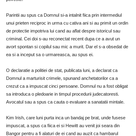
Parintii au spus ca Domnul si-a intalnit fiica prin intermediul
unui prieten reciproc in urma cu cativa ani si au primit un ordin
de protectie impotriva lui cand au aflat despre istoricul sau
criminal. Cei doi s-au reconectat recent dupa ce a avut un
avort spontan si copilul sau mic a murit. Dar el s-a obsedat de
ea si a inceput sa o urmareasca, au spus ei.
O declaratie a politiei de stat, publicata luni, a declarat ca
Domnul a marturisit crimele, spunand anchetatorilor ca a
crezut ca a impuscat cinci persoane. Domnul nu a fost obligat
sa introduca o pledoarie in timpul procedurii judecatoresti.
Avocatul sau a spus ca cauta o evaluare a sanatatii mintale.
Kim Irish, care luni purta inca un bandaj pe brat, unde fusese
impuscat, a spus ca fiica ei si Hewitt au venit joi seara din
Bangor pentru a fi alaturi de ei cand au auzit ca hambarul