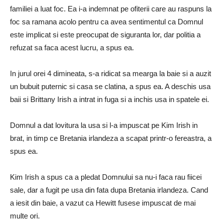
familiei a luat foc. Ea i-a indemnat pe ofiterii care au raspuns la
foc sa ramana acolo pentru ca avea sentimentul ca Domnul
este implicat si este preocupat de siguranta lor, dar politia a
refuzat sa faca acest lucru, a spus ea.
In jurul orei 4 dimineata, s-a ridicat sa mearga la baie si a auzit
un bubuit puternic si casa se clatina, a spus ea. A deschis usa
baii si Brittany Irish a intrat in fuga si a inchis usa in spatele ei.
Domnul a dat lovitura la usa si l-a impuscat pe Kim Irish in
brat, in timp ce Bretania irlandeza a scapat printr-o fereastra, a
spus ea.
Kim Irish a spus ca a pledat Domnului sa nu-i faca rau fiicei
sale, dar a fugit pe usa din fata dupa Bretania irlandeza. Cand
a iesit din baie, a vazut ca Hewitt fusese impuscat de mai
multe ori.