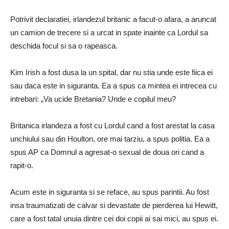
Potrivit declaratiei, irlandezul britanic a facut-o afara, a aruncat
un camion de trecere si a urcat in spate inainte ca Lordul sa
deschida focul si sa o rapeasca.
Kim Irish a fost dusa la un spital, dar nu stia unde este fiica ei
sau daca este in siguranta. Ea a spus ca mintea ei intrecea cu
intrebari: „Va ucide Bretania? Unde e copilul meu?
Britanica irlandeza a fost cu Lordul cand a fost arestat la casa
unchiului sau din Houlton, ore mai tarziu, a spus politia. Ea a
spus AP ca Domnul a agresat-o sexual de doua ori cand a
rapit-o.
Acum este in siguranta si se reface, au spus parintii. Au fost
insa traumatizati de calvar si devastate de pierderea lui Hewitt,
care a fost tatal unuia dintre cei doi copii ai sai mici, au spus ei.