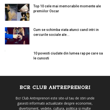
Top 10 cele mai memorabile momente ale
premiilor Oscar
Cum se schimba viata atunci cand intri in
cercurile sociale ale...
10 povesti ciudate din lumea rap pe care sa
le cunosti
Bcr Club Antreprenori este site-ul tau de stiri unde
gasesti informatii actualizate despre economie,
divertisment, vedete, cultura, politica si multe