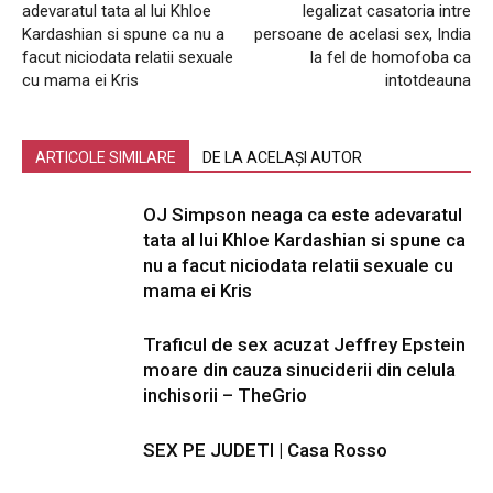
adevaratul tata al lui Khloe
legalizat casatoria intre
Kardashian si spune ca nu a
persoane de acelasi sex, India
facut niciodata relatii sexuale
la fel de homofoba ca
cu mama ei Kris
intotdeauna
ARTICOLE SIMILARE
DE LA ACELAȘI AUTOR
OJ Simpson neaga ca este adevaratul
tata al lui Khloe Kardashian si spune ca
nu a facut niciodata relatii sexuale cu
mama ei Kris
Traficul de sex acuzat Jeffrey Epstein
moare din cauza sinuciderii din celula
inchisorii – TheGrio
SEX PE JUDETI | Casa Rosso