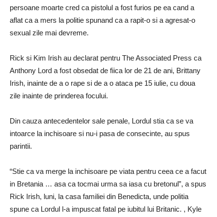
persoane moarte cred ca pistolul a fost furios pe ea cand a
aflat ca a mers la politie spunand ca a rapit-o si a agresat-o
sexual zile mai devreme.
Rick si Kim Irish au declarat pentru The Associated Press ca
Anthony Lord a fost obsedat de fiica lor de 21 de ani, Brittany
Irish, inainte de a o rape si de a o ataca pe 15 iulie, cu doua
zile inainte de prinderea focului.
Din cauza antecedentelor sale penale, Lordul stia ca se va
intoarce la inchisoare si nu-i pasa de consecinte, au spus
parintii.
“Stie ca va merge la inchisoare pe viata pentru ceea ce a facut
in Bretania … asa ca tocmai urma sa iasa cu bretonul”, a spus
Rick Irish, luni, la casa familiei din Benedicta, unde politia
spune ca Lordul l-a impuscat fatal pe iubitul lui Britanic. , Kyle