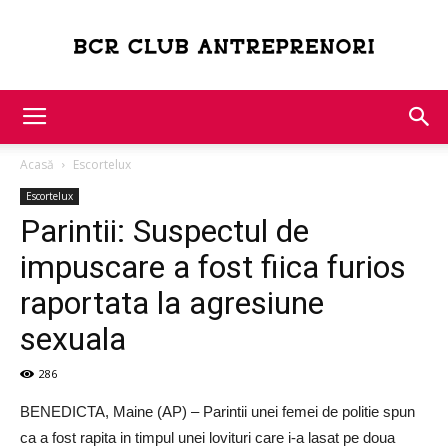
Bcr
Acasă
Escortelux
Club
Escortelux
Parintii: Suspectul de
impuscare a fost fiica furios
Antreprenori
raportata la agresiune
sexuala
286
BENEDICTA, Maine (AP) – Parintii unei femei de politie spun
ca a fost rapita in timpul unei lovituri care i-a lasat pe doua