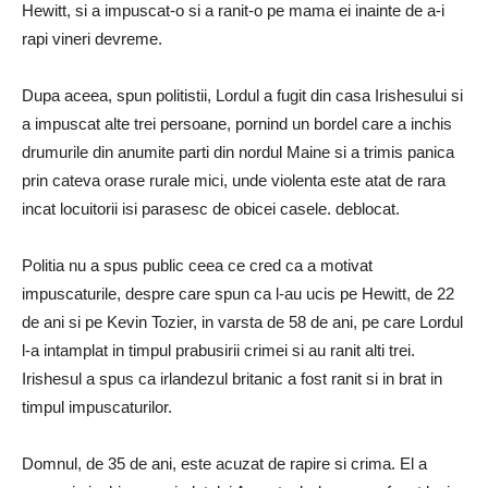
Hewitt, si a impuscat-o si a ranit-o pe mama ei inainte de a-i
rapi vineri devreme.
Dupa aceea, spun politistii, Lordul a fugit din casa Irishesului si
a impuscat alte trei persoane, pornind un bordel care a inchis
drumurile din anumite parti din nordul Maine si a trimis panica
prin cateva orase rurale mici, unde violenta este atat de rara
incat locuitorii isi parasesc de obicei casele. deblocat.
Politia nu a spus public ceea ce cred ca a motivat
impuscaturile, despre care spun ca l-au ucis pe Hewitt, de 22
de ani si pe Kevin Tozier, in varsta de 58 de ani, pe care Lordul
l-a intamplat in timpul prabusirii crimei si au ranit alti trei.
Irishesul a spus ca irlandezul britanic a fost ranit si in brat in
timpul impuscaturilor.
Domnul, de 35 de ani, este acuzat de rapire si crima. El a