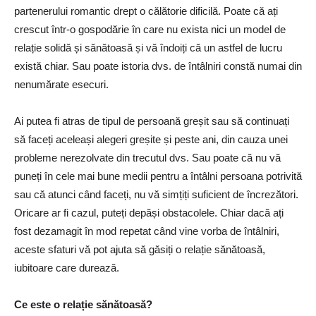
partenerului romantic drept o călătorie dificilă. Poate că ați
crescut într-o gospodărie în care nu exista nici un model de
relație solidă și sănătoasă și vă îndoiți că un astfel de lucru
există chiar. Sau poate istoria dvs. de întâlniri constă numai din
nenumărate esecuri.
Ai putea fi atras de tipul de persoană greșit sau să continuați
să faceți aceleași alegeri greșite și peste ani, din cauza unei
probleme nerezolvate din trecutul dvs. Sau poate că nu vă
puneți în cele mai bune medii pentru a întâlni persoana potrivită
sau că atunci când faceți, nu vă simțiți suficient de încrezători.
Oricare ar fi cazul, puteți depăși obstacolele. Chiar dacă ați
fost dezamagit în mod repetat când vine vorba de întâlniri,
aceste sfaturi vă pot ajuta să găsiți o relație sănătoasă,
iubitoare care durează.
Ce este o relație sănătoasă?