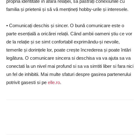
propria identitate în afara relației, să păstrați conexiunile cu
familia și prietenii și să vă mențineți hobby-urile și interesele.
• Comunicați deschis și sincer. O bună comunicare este o
parte esențială a oricărei relații. Când ambii oameni știu ce vor
de la relație și se simt confortabil exprimându-și nevoile,
temerile și dorințele lor, poate crește încrederea și poate întări
legătura. O comunicare sincera si deschisa va va ajuta sa va
conectati la un nivel mai profund si sa va simtiti liber si fara nici
un fel de inhibitii. Mai multe sfaturi despre gasirea partenerului
potrivit gasesti si pe
elle.ro
.