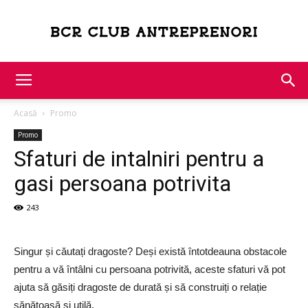
Bcr
Acasă
Promo
Club
Promo
Sfaturi de intalniri pentru a
gasi persoana potrivita
Antreprenori
243
Singur și căutați dragoste? Deși există întotdeauna obstacole
pentru a vă întâlni cu persoana potrivită, aceste sfaturi vă pot
ajuta să găsiți dragoste de durată și să construiți o relație
sănătoasă și utilă.