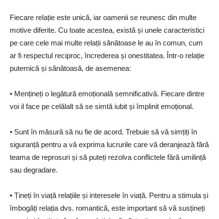
Fiecare relație este unică, iar oamenii se reunesc din multe
motive diferite. Cu toate acestea, există și unele caracteristici
pe care cele mai multe relații sănătoase le au în comun, cum
ar fi respectul reciproc, încrederea și onestitatea. Într-o relație
puternică și sănătoasă, de asemenea:
• Mențineți o legătură emoțională semnificativă. Fiecare dintre
voi il face pe celălalt să se simtă iubit și împlinit emoțional.
• Sunt în măsură să nu fie de acord. Trebuie să vă simțiți în
siguranță pentru a vă exprima lucrurile care vă deranjează fără
teama de reprosuri și să puteți rezolva conflictele fără umilință
sau degradare.
• Țineți în viață relațiile și interesele în viață. Pentru a stimula și
îmbogăți relația dvs. romantică, este important să vă susțineți