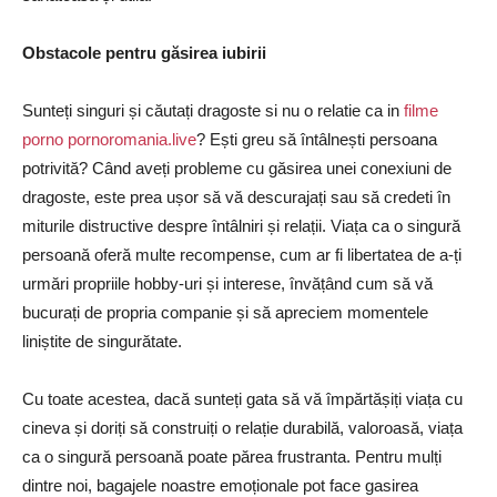
Obstacole pentru găsirea iubirii
Sunteți singuri și căutați dragoste si nu o relatie ca in
filme
porno pornoromania.live
? Ești greu să întâlnești persoana
potrivită? Când aveți probleme cu găsirea unei conexiuni de
dragoste, este prea ușor să vă descurajați sau să credeti în
miturile distructive despre întâlniri și relații. Viața ca o singură
persoană oferă multe recompense, cum ar fi libertatea de a-ți
urmări propriile hobby-uri și interese, învățând cum să vă
bucurați de propria companie și să apreciem momentele
liniștite de singurătate.
Cu toate acestea, dacă sunteți gata să vă împărtășiți viața cu
cineva și doriți să construiți o relație durabilă, valoroasă, viața
ca o singură persoană poate părea frustranta. Pentru mulți
dintre noi, bagajele noastre emoționale pot face gasirea