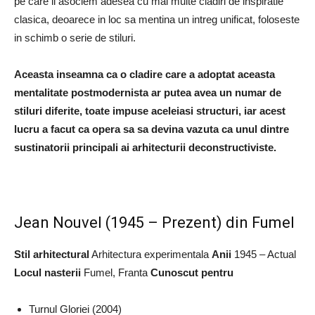
pe care il asociem adesea cu mai multe cladiri de inspiratie
clasica, deoarece in loc sa mentina un intreg unificat, foloseste
in schimb o serie de stiluri.
Aceasta inseamna ca o cladire care a adoptat aceasta
mentalitate postmodernista ar putea avea un numar de
stiluri diferite, toate impuse aceleiasi structuri, iar acest
lucru a facut ca opera sa sa devina vazuta ca unul dintre
sustinatorii principali ai arhitecturii deconstructiviste.
Jean Nouvel (1945 – Prezent) din Fumel
Stil arhitectural
Arhitectura experimentala
Anii
1945 – Actual
Locul nasterii
Fumel, Franta
Cunoscut pentru
Turnul Gloriei (2004)