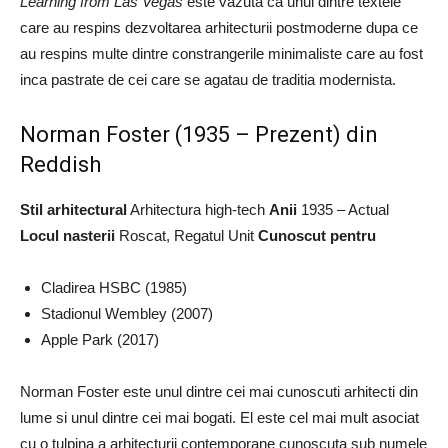
Learning from Las Vegas
este vazuta ca unul dintre textele
care au respins dezvoltarea arhitecturii postmoderne dupa ce
au respins multe dintre constrangerile minimaliste care au fost
inca pastrate de cei care se agatau de traditia modernista.
Norman Foster (1935 – Prezent) din
Reddish
Stil arhitectural
Arhitectura high-tech
Anii
1935 – Actual
Locul nasterii
Roscat, Regatul Unit
Cunoscut pentru
Cladirea HSBC (1985)
Stadionul Wembley (2007)
Apple Park (2017)
Norman Foster este unul dintre cei mai cunoscuti arhitecti din
lume si unul dintre cei mai bogati. El este cel mai mult asociat
cu o tulpina a arhitecturii contemporane cunoscuta sub numele