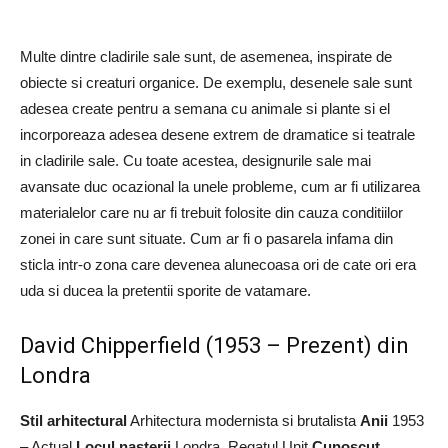
Multe dintre cladirile sale sunt, de asemenea, inspirate de
obiecte si creaturi organice. De exemplu, desenele sale sunt
adesea create pentru a semana cu animale si plante si el
incorporeaza adesea desene extrem de dramatice si teatrale
in cladirile sale. Cu toate acestea, designurile sale mai
avansate duc ocazional la unele probleme, cum ar fi utilizarea
materialelor care nu ar fi trebuit folosite din cauza conditiilor
zonei in care sunt situate. Cum ar fi o pasarela infama din
sticla intr-o zona care devenea alunecoasa ori de cate ori era
uda si ducea la pretentii sporite de vatamare.
David Chipperfield (1953 – Prezent) din
Londra
Stil arhitectural
Arhitectura modernista si brutalista
Anii
1953
– Actual
Locul nasterii
Londra, Regatul Unit
Cunoscut