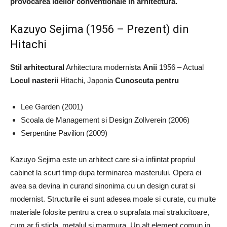
provocarea ideilor conventionale in arhitectura.
Kazuyo Sejima (1956 – Prezent) din
Hitachi
Stil arhitectural
Arhitectura modernista
Anii
1956 – Actual
Locul nasterii
Hitachi, Japonia
Cunoscuta pentru
Lee Garden (2001)
Scoala de Management si Design Zollverein (2006)
Serpentine Pavilion (2009)
Kazuyo Sejima este un arhitect care si-a infiintat propriul
cabinet la scurt timp dupa terminarea masterului. Opera ei
avea sa devina in curand sinonima cu un design curat si
modernist. Structurile ei sunt adesea moale si curate, cu multe
materiale folosite pentru a crea o suprafata mai stralucitoare,
cum ar fi sticla, metalul si marmura. Un alt element comun in