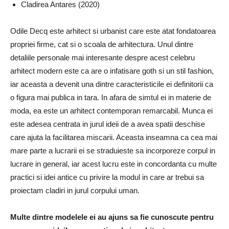
Cladirea Antares (2020)
Odile Decq este arhitect si urbanist care este atat fondatoarea
propriei firme, cat si o scoala de arhitectura. Unul dintre
detaliile personale mai interesante despre acest celebru
arhitect modern este ca are o infatisare goth si un stil fashion,
iar aceasta a devenit una dintre caracteristicile ei definitorii ca
o figura mai publica in tara. In afara de simtul ei in materie de
moda, ea este un arhitect contemporan remarcabil. Munca ei
este adesea centrata in jurul ideii de a avea spatii deschise
care ajuta la facilitarea miscarii. Aceasta inseamna ca cea mai
mare parte a lucrarii ei se straduieste sa incorporeze corpul in
lucrare in general, iar acest lucru este in concordanta cu multe
practici si idei antice cu privire la modul in care ar trebui sa
proiectam cladiri in jurul corpului uman.
Multe dintre modelele ei au ajuns sa fie cunoscute pentru