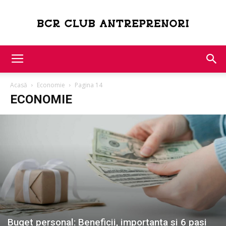
Bcr
Acasă
Economie
Pagina 14
Club
ECONOMIE
Antreprenori
Buget personal: Beneficii, importanta si 6 pasi