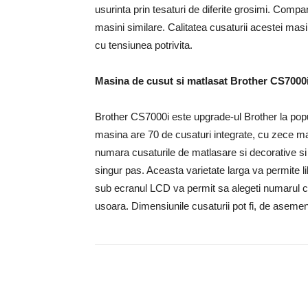
usurinta prin tesaturi de diferite grosimi. Comp
masini similare. Calitatea cusaturii acestei masin
cu tensiunea potrivita.
Masina de cusut si matlasat Brother CS7000i
Brother CS7000i este upgrade-ul Brother la popu
masina are 70 de cusaturi integrate, cu zece ma
numara cusaturile de matlasare si decorative si
singur pas. Aceasta varietate larga va permite l
sub ecranul LCD va permit sa alegeti numarul cusa
usoara. Dimensiunile cusaturii pot fi, de asemen