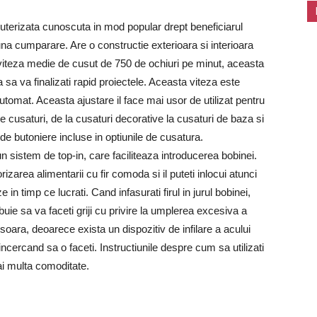
terizata cunoscuta in mod popular drept beneficiarul
a cumparare. Are o constructie exterioara si interioara
 viteza medie de cusut de 750 de ochiuri pe minut, aceasta
 sa va finalizati rapid proiectele. Aceasta viteza este
automat. Aceasta ajustare il face mai usor de utilizat pentru
 cusaturi, de la cusaturi decorative la cusaturi de baza si
de butoniere incluse in optiunile de cusatura.
 sistem de top-in, care faciliteaza introducerea bobinei.
area alimentarii cu fir comoda si il puteti inlocui atunci
in timp ce lucrati. Cand infasurati firul in jurul bobinei,
uie sa va faceti griji cu privire la umplerea excesiva a
usoara, deoarece exista un dispozitiv de infilare a acului
 incercand sa o faceti. Instructiunile despre cum sa utilizati
ai multa comoditate.