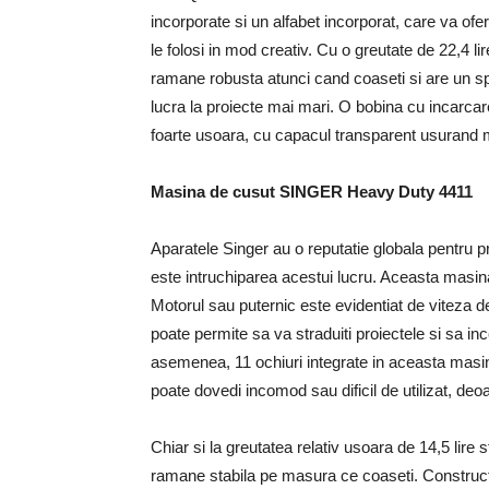
incorporate si un alfabet incorporat, care va ofe
le folosi in mod creativ. Cu o greutate de 22,4 l
ramane robusta atunci cand coaseti si are un spa
lucra la proiecte mai mari. O bobina cu incarca
foarte usoara, cu capacul transparent usurand mo
Masina de cusut SINGER Heavy Duty 4411
Aparatele Singer au o reputatie globala pentru p
este intruchiparea acestui lucru. Aceasta masin
Motorul sau puternic este evidentiat de viteza 
poate permite sa va straduiti proiectele si sa in
asemenea, 11 ochiuri integrate in aceasta masina
poate dovedi incomod sau dificil de utilizat, deo
Chiar si la greutatea relativ usoara de 14,5 lire
ramane stabila pe masura ce coaseti. Construct