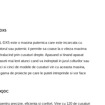
-DX5
HZL-DX5 este o masina puternica care este incarcata cu
. Motorul sau puternic ii permite sa coase la o viteza maxima
tralucind prin cusaturi drepte. Apasand si tinand apasat
eti mai lent atunci cand va indreptati in jurul colturilor sau
zeci si cinci de modele de cusaturi vin cu aceasta masina,
e gama de proiecte pe care le puteti intreprinde si vor face
20QDC
tru precizie, eficienta si confort. Vine cu 120 de cusaturi