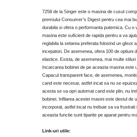
7258 de la Singer este o masina de cusut compu
premiului Consumer’s Digest pentru cea mai bun
durabila si ofera o performanta puternica. Cu o
masina este suficient de rapida pentru a va ajuta
reglabila la setarea preferata folosind un glisor 
incepatori. De asemenea, ofera 100 de optiuni de
elastice. Exista, de asemenea, mai multe stiluri 
Incarcarea bobinei de pe aceasta masina este un
Capacul transparent face, de asemenea, monitoriz
cand este necesar, astfel incat sa nu se epuizeze 
acesta se va opri automat cand este plin, nu treb
bobinei. Infilarea acestei masini este destul de 
incorporat, astfel incat nu trebuie sa va frustrati
aceasta functie sunt tiparite pe aparat pentru m
Link-uri utile: