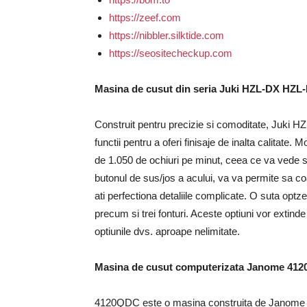
https://zeef.com
https://nibbler.silktide.com
https://seositecheckup.com
Masina de cusut din seria Juki HZL-DX HZL
Construit pentru precizie si comoditate, Juki 
functii pentru a oferi finisaje de inalta calitate
de 1.050 de ochiuri pe minut, ceea ce va vede s
butonul de sus/jos a acului, va va permite sa coas
ati perfectiona detaliile complicate. O suta opt
precum si trei fonturi. Aceste optiuni vor extind
optiunile dvs. aproape nelimitate.
Masina de cusut computerizata Janome 41
4120QDC este o masina construita de Janome pen