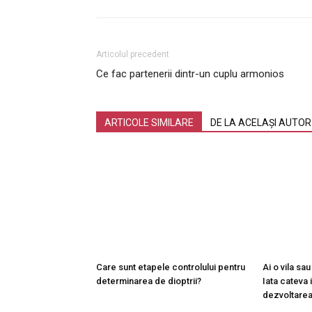
Articolul precedent
Ce fac partenerii dintr-un cuplu armonios
ARTICOLE SIMILARE
DE LA ACELAȘI AUTOR
Care sunt etapele controlului pentru
Ai o vila sa
determinarea de dioptrii?
Iata cateva 
dezvoltarea 