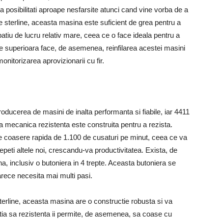
ra posibilitati aproape nesfarsite atunci cand vine vorba de a
ire sterline, aceasta masina este suficient de grea pentru a
tiu de lucru relativ mare, ceea ce o face ideala pentru a
re superioara face, de asemenea, reinfilarea acestei masini
nitorizarea aprovizionarii cu fir.
roducerea de masini de inalta performanta si fiabile, iar 4411
a mecanica rezistenta este construita pentru a rezista.
de coasere rapida de 1.100 de cusaturi pe minut, ceea ce va
cepeti altele noi, crescandu-va productivitatea. Exista, de
, inclusiv o butoniera in 4 trepte. Aceasta butoniera se
arece necesita mai multi pasi.
 sterline, aceasta masina are o constructie robusta si va
ia sa rezistenta ii permite, de asemenea, sa coase cu