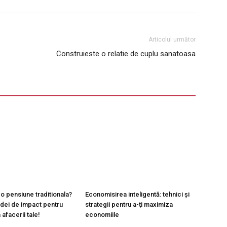
Articolul următor
Construieste o relatie de cuplu sanatoasa
u o pensiune traditionala?
Economisirea inteligentă: tehnici și
idei de impact pentru
strategii pentru a-ți maximiza
afacerii tale!
economiile