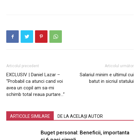
Articolul precedent
Articolul următor
EXCLUSIV | Daniel Lazar –
Salariul minim e ultimul cui
“Probabil ca atunci cand voi
batut in sicriul statului
avea un copil am sa-mi
schimb total reaua purtare…”
ARTICOLE SIMILARE
DE LA ACELAȘI AUTOR
Buget personal: Beneficii, importanta
si 6 pasi simpli