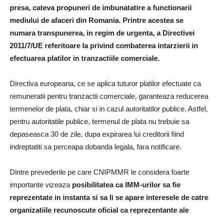
presa, cateva propuneri de imbunatatire a functionarii
mediului de afaceri din Romania. Printre acestea se
numara transpunerea, in regim de urgenta, a Directivei
2011/7/UE referitoare la privind combaterea intarzierii in
efectuarea platilor in tranzactiile comerciale.
Directiva europeana, ce se aplica tuturor platilor efectuate ca
remuneratii pentru tranzactii comerciale, garanteaza reducerea
termenelor de plata, chiar si in cazul autoritatilor publice. Astfel,
pentru autoritatile publice, termenul de plata nu trebuie sa
depaseasca 30 de zile, dupa expirarea lui creditorii fiind
indreptatiti sa perceapa dobanda legala, fara notificare.
Dintre prevederile pe care CNIPMMR le considera foarte
importante vizeaza
posibilitatea ca IMM-urilor sa fie
reprezentate in instanta si sa li se apare interesele de catre
organizatiile recunoscute oficial ca reprezentante ale