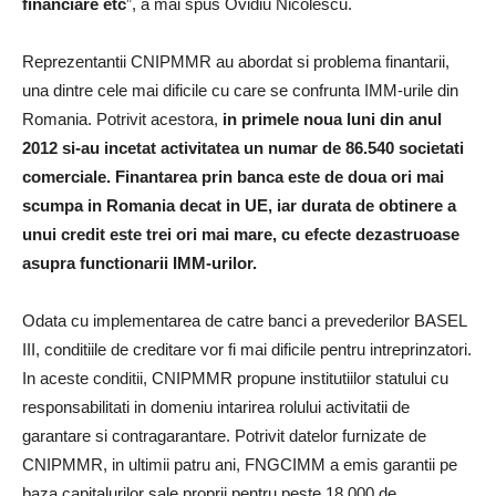
financiare etc
”, a mai spus Ovidiu Nicolescu.
Reprezentantii CNIPMMR au abordat si problema finantarii,
una dintre cele mai dificile cu care se confrunta IMM-urile din
Romania. Potrivit acestora,
in primele noua luni din anul
2012 si-au incetat activitatea un numar de 86.540 societati
comerciale.
Finantarea prin banca este de doua ori mai
scumpa in Romania decat in UE, iar durata de obtinere a
unui credit este trei ori mai mare, cu efecte dezastruoase
asupra functionarii IMM-urilor.
Odata cu implementarea de catre banci a prevederilor BASEL
III, conditiile de creditare vor fi mai dificile pentru intreprinzatori.
In aceste conditii, CNIPMMR propune institutiilor statului cu
responsabilitati in domeniu intarirea rolului activitatii de
garantare si contragarantare. Potrivit datelor furnizate de
CNIPMMR, in ultimii patru ani, FNGCIMM a emis garantii pe
baza capitalurilor sale proprii pentru peste 18.000 de