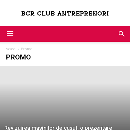
Bcr
Acasă
Promo
Club
PROMO
Antreprenori
Revizuirea masinilor de cusut: o prezentare