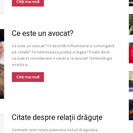
Citiți mai mult
Ce este un avocat?
Ce este un avocat? Te dezvolti influentand si convingand
pe ceilalti? Te intereseaza justitia si legea? Poate doriti
sa luati in considerare o cariera ca avocat! Terminologia
exacta a...
Citiți mai mult
Citate despre relații drăguțe
Semnele unei relații puternice includ dragostea,