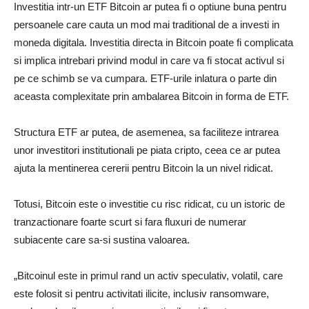
Investitia intr-un ETF Bitcoin ar putea fi o optiune buna pentru
persoanele care cauta un mod mai traditional de a investi in
moneda digitala. Investitia directa in Bitcoin poate fi complicata
si implica intrebari privind modul in care va fi stocat activul si
pe ce schimb se va cumpara. ETF-urile inlatura o parte din
aceasta complexitate prin ambalarea Bitcoin in forma de ETF.
Structura ETF ar putea, de asemenea, sa faciliteze intrarea
unor investitori institutionali pe piata cripto, ceea ce ar putea
ajuta la mentinerea cererii pentru Bitcoin la un nivel ridicat.
Totusi, Bitcoin este o investitie cu risc ridicat, cu un istoric de
tranzactionare foarte scurt si fara fluxuri de numerar
subiacente care sa-si sustina valoarea.
„Bitcoinul este in primul rand un activ speculativ, volatil, care
este folosit si pentru activitati ilicite, inclusiv ransomware,