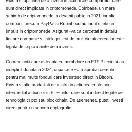
Exista si optiunea de a investi in actiuni ale companiilor care
sunt direct implicate in criptomonede. Coinbase, un mare
schimb de criptomonede, a devenit public in 2021, iar alte
companii precum PayPal si Robinhood au facut si ele un
impuls in criptomonede. Asigurati-va ca cercetati in detaliu
fiecare companie si intelegeti cat de mult din afacerea lor este
legata de cripto inainte de a investi.
Comerciantii care asteapta cu nerabdare un ETF Bitcoin si-au
indeplinit dorinta in 2024, dupa ce SEC a aprobat cererile
pentru mai multe fonduri care investesc direct in Bitcoin.
Exista si alte modalitati de a intra in actiunea cripto prin
intermediul actiunilor si ETF-urilor care sunt indirect legate de
tehnologia cripto sau blockchain. De asemenea, puteti investi
direct printr-un schimb criptografic.