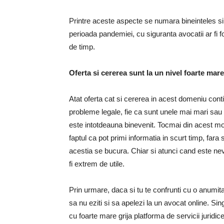
Printre aceste aspecte se numara bineinteles si s
perioada pandemiei, cu siguranta avocatii ar fi fo
de timp.
Oferta si cererea sunt la un nivel foarte mare
Atat oferta cat si cererea in acest domeniu con
probleme legale, fie ca sunt unele mai mari sau ma
este intotdeauna binevenit. Tocmai din acest moti
faptul ca pot primi informatia in scurt timp, fara 
acestia se bucura. Chiar si atunci cand este ne
fi extrem de utile.
Prin urmare, daca si tu te confrunti cu o anumita 
sa nu eziti si sa apelezi la un avocat online. Sin
cu foarte mare grija platforma de servicii jurid