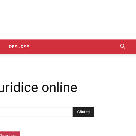
A
RESURSE
uridice online