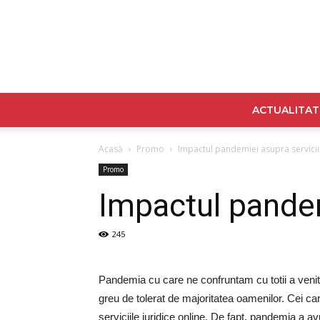
ACTUALITAT
Acasă
Promo
Impactul pandemiei asupra serviciil
Promo
Impactul pandemi
245
Pandemia cu care ne confruntam cu totii a venit
greu de tolerat de majoritatea oamenilor. Cei ca
serviciile juridice online. De fapt, pandemia a a