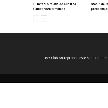
Cum faci o relatie de cuplu sa
Sfaturi de in
functioneze armonios
persoana po
Bcr Club Antreprenori este site-ul tau de 