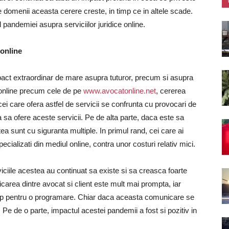
le domenii aceasta cerere creste, in timp ce in altele scade.
andemiei asupra serviciilor juridice online.
 online
mpact extraordinar de mare asupra tuturor, precum si asupra
ce online precum cele de pe
www.avocatonline.net
, cererea
ei care ofera astfel de servicii se confrunta cu provocari de
ua sa ofere aceste servicii. Pe de alta parte, daca este sa
a sunt cu siguranta multiple. In primul rand, cei care ai
pecializati din mediul online, contra unor costuri relativ mici.
iciile acestea au continuat sa existe si sa creasca foarte
icarea dintre avocat si client este mult mai prompta, iar
timp pentru o programare. Chiar daca aceasta comunicare se
. Pe de o parte, impactul acestei pandemii a fost si pozitiv in