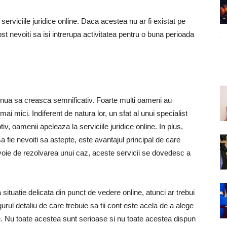
erviciile juridice online. Daca acestea nu ar fi existat pe
st nevoiti sa isi intrerupa activitatea pentru o buna perioada
tinua sa creasca semnificativ. Foarte multi oameni au
i mici. Indiferent de natura lor, un sfat al unui specialist
v, oamenii apeleaza la serviciile juridice online. In plus,
sa fie nevoiti sa astepte, este avantajul principal de care
voie de rezolvarea unui caz, aceste servicii se dovedesc a
situatie delicata din punct de vedere online, atunci ar trebui
gurul detaliu de care trebuie sa tii cont este acela de a alege
ice. Nu toate acestea sunt serioase si nu toate acestea dispun