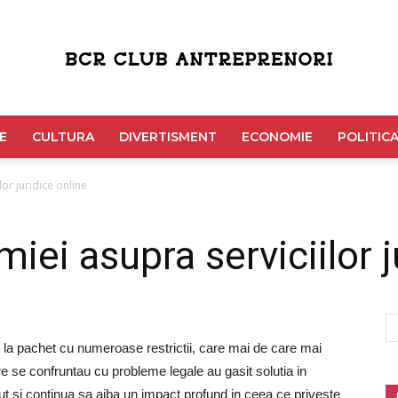
Bcr
E
CULTURA
DIVERTISMENT
ECONOMIE
POLITIC
or juridice online
Club
ei asupra serviciilor j
 la pachet cu numeroase restrictii, care mai de care mai
Antreprenori
re se confruntau cu probleme legale au gasit solutia in
vut si continua sa aiba un impact profund in ceea ce priveste