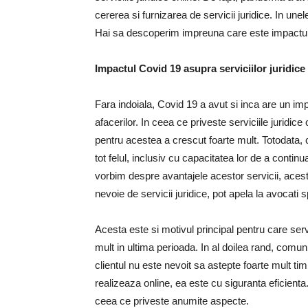
cererea si furnizarea de servicii juridice. In une
Hai sa descoperim impreuna care este impactul p
Impactul Covid 19 asupra serviciilor juridice
Fara indoiala, Covid 19 a avut si inca are un i
afacerilor. In ceea ce priveste serviciile juridi
pentru acestea a crescut foarte mult. Totodata, c
tot felul, inclusiv cu capacitatea lor de a contin
vorbim despre avantajele acestor servicii, aceste
nevoie de servicii juridice, pot apela la avocati s
Acesta este si motivul principal pentru care serv
mult in ultima perioada. In al doilea rand, comun
clientul nu este nevoit sa astepte foarte mult 
realizeaza online, ea este cu siguranta eficienta
ceea ce priveste anumite aspecte.