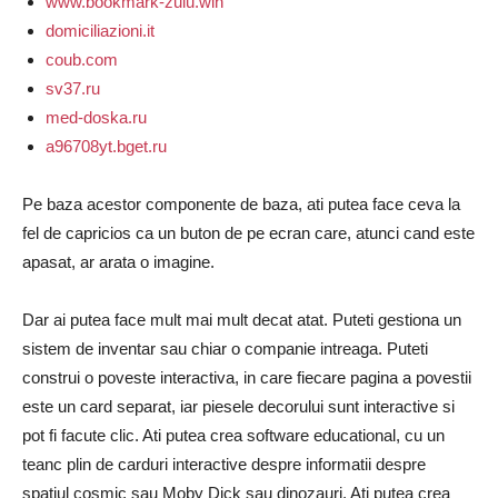
www.bookmark-zulu.win
domiciliazioni.it
coub.com
sv37.ru
med-doska.ru
a96708yt.bget.ru
Pe baza acestor componente de baza, ati putea face ceva la
fel de capricios ca un buton de pe ecran care, atunci cand este
apasat, ar arata o imagine.
Dar ai putea face mult mai mult decat atat. Puteti gestiona un
sistem de inventar sau chiar o companie intreaga. Puteti
construi o poveste interactiva, in care fiecare pagina a povestii
este un card separat, iar piesele decorului sunt interactive si
pot fi facute clic. Ati putea crea software educational, cu un
teanc plin de carduri interactive despre informatii despre
spatiul cosmic sau Moby Dick sau dinozauri. Ati putea crea