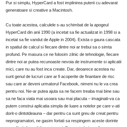
Pur si simplu, HyperCard a fost implinirea puterii cu adevarat
generatoare si creative a Macintosh.
Cu toate acestea, calculele s-au schimbat de la apogeul
HyperCard din anii 1990 (a incetat sa fie actualizat in 1998 si a
incetat sa fie vandut de Apple in 2004). Exista o gaura cascata
in spatiul de calcul si fiecare dintre noi ar trebui sa o simta
profund. Pe masura ce ne folosim zilnic de tehnologie, fiecare
dintre noi ar putea recunoaste nevoia de instrumente si aplicatii
mici, care nu au fost inca create. Dar, deoarece acestea nu
sunt genul de lucruri care ar fi acoperite de finantare de risc
sau care ar deveni urmatorul Facebook, nimeni nu le va crea
pentru noi. Ne-ar putea ajuta sa ne facem treaba mai bine sau
sa ne faca viata mai usoara sau mai placuta – imaginati-va ca
putem construi aplicatia simpla de luare a notelor pe care v-ati
dorit-o dintotdeauna – dar pentru ca sunt greu de creat pentru
neprogramatori, ne gasim fortati sa respingem aceste dorinte