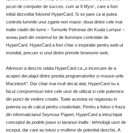
jocuri de computer de succes, cum ar fi
Myst
, care a fost
initial dezvoltat folosind HyperCard. Si se pare ca ai putea
controla luminile unui zgarie-nori masiv: doua dintre cele mai
inalte cladiri din lume – Turnurile Petronas din Kuala Lumpur –
aveau parti din sistemul lor de iluminare controlate de
HyperCard. HyperCard a fost chiar o inspiratie pentru web-ul
mondial, precum si unul dintre primele browsere web.
Atkinson a descris odata HyperCard ca „o incercare de a
acoperi decalajul dintre preotia programatorilor si mouse-urile
Macintosh”. Dar chiar mai mult decat atat, HyperCard nu a
facut compromisuri intre cele usor de utilizat si cele puternice
din punct de vedere creativ. Toate acestea se regaseau in
puterea sa de calcul pentru creativitate. Pentru a folosi o fraza
din informaticianul Seymour Papert, HyperCard a intruchipat
conceptul de
podele joase
si
tavanuri inalte
: tehnologii usor de
inceput, dar care au totusi o multime de potential deschis. A