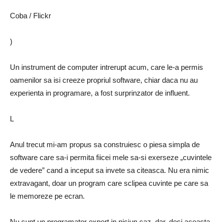
Coba / Flickr
)
Un instrument de computer intrerupt acum, care le-a permis
oamenilor sa isi creeze propriul software, chiar daca nu au
experienta in programare, a fost surprinzator de influent.
L
Anul trecut mi-am propus sa construiesc o piesa simpla de
software care sa-i permita fiicei mele sa-si exerseze „cuvintele
de vedere” cand a inceput sa invete sa citeasca. Nu era nimic
extravagant, doar un program care sclipea cuvinte pe care sa
le memoreze pe ecran.
Nu sunt un programator expert in niciun caz, dar, desi aceasta