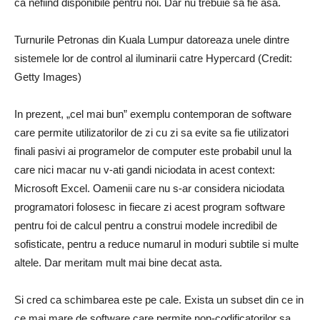
ca nefiind disponibile pentru noi. Dar nu trebuie sa fie asa.
Turnurile Petronas din Kuala Lumpur datoreaza unele dintre
sistemele lor de control al iluminarii catre Hypercard (Credit:
Getty Images)
In prezent, „cel mai bun” exemplu contemporan de software
care permite utilizatorilor de zi cu zi sa evite sa fie utilizatori
finali pasivi ai programelor de computer este probabil unul la
care nici macar nu v-ati gandi niciodata in acest context:
Microsoft Excel. Oamenii care nu s-ar considera niciodata
programatori folosesc in fiecare zi acest program software
pentru foi de calcul pentru a construi modele incredibil de
sofisticate, pentru a reduce numarul in moduri subtile si multe
altele. Dar meritam mult mai bine decat asta.
Si cred ca schimbarea este pe cale. Exista un subset din ce in
ce mai mare de software care permite non-codificatorilor sa