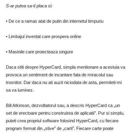
S-ar putea sa-ti placa si:
• De ce a ramas atat de putin din internetul timpuriu
• Limbajul inventat care prospera online
• Masinile care proiecteaza singure
Daca stiti despre HyperCard, simpla mentionare a acestuia va
provoca un sentiment de incantare fata de miracolul sau
trosnitor. Dar daca nu ati auzit niciodata de asta, permiteti-mi
sa va luminez.
Bill Atkinson, dezvoltatorul sau, a descris HyperCard ca „un
set de erectoare pentru construirea de aplicatii”. Pur si simplu,
puteti crea propriul software folosind HyperCard, cu fiecare
program format din „stive” de „carti”. Fiecare carte poate