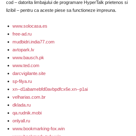
cod – datorita limbajului de programare HyperTalk prietenos si
lizibil – pentru ca aceste piese sa functioneze impreuna.
www.solocasa.es
free-ad.ru
mudbidri.india77.com
avtopark.lv
www.bausch.pk
www.ted.com
darcvigilante.site
sp-filya.ru
xn--d1abamebfd0avbpdfcx6e.xn--p1ai
velharias.com.br
dklada.ru
qa.rudnik.mobi
onlyall.ru
www.bookmarking-fox.win