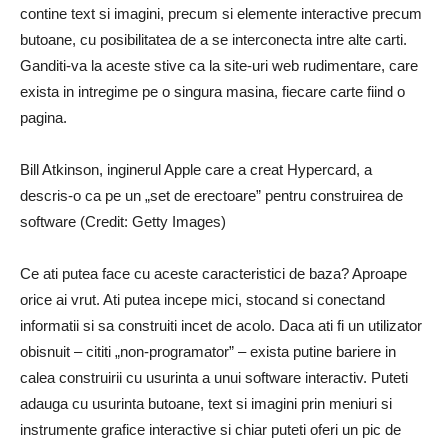
contine text si imagini, precum si elemente interactive precum
butoane, cu posibilitatea de a se interconecta intre alte carti.
Ganditi-va la aceste stive ca la site-uri web rudimentare, care
exista in intregime pe o singura masina, fiecare carte fiind o
pagina.
Bill Atkinson, inginerul Apple care a creat Hypercard, a
descris-o ca pe un „set de erectoare” pentru construirea de
software (Credit: Getty Images)
Ce ati putea face cu aceste caracteristici de baza? Aproape
orice ai vrut. Ati putea incepe mici, stocand si conectand
informatii si sa construiti incet de acolo. Daca ati fi un utilizator
obisnuit – cititi „non-programator” – exista putine bariere in
calea construirii cu usurinta a unui software interactiv. Puteti
adauga cu usurinta butoane, text si imagini prin meniuri si
instrumente grafice interactive si chiar puteti oferi un pic de