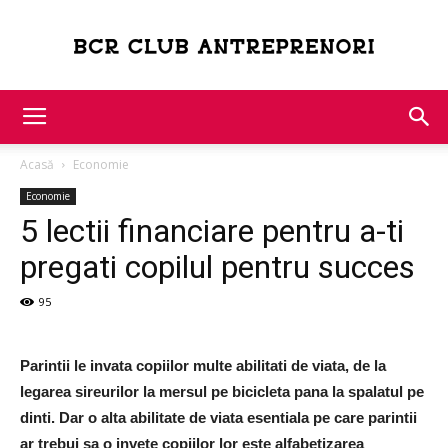
Bcr
Acasă
Economie
Club
Economie
5 lectii financiare pentru a-ti
pregati copilul pentru succes
Antreprenori
95
Parintii le invata copiilor multe abilitati de viata, de la
legarea sireurilor la mersul pe bicicleta pana la spalatul pe
dinti. Dar o alta abilitate de viata esentiala pe care parintii
ar trebui sa o invete copiilor lor este alfabetizarea