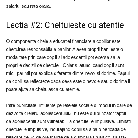
salariul sau rata orara.
Lectia #2: Cheltuieste cu atentie
O componenta cheie a educatiei financiare a copiilor este
cheltuirea responsabila a banilor. A avea proprii bani este o
modalitate prin care copiii si adolescentii pot exersa sa ia
propriile decizii de cheltuieli. Chiar si atunci cand copiii sunt
mici, parintii pot explica diferenta dintre nevoi si dorinte. Faptul
ca copiii sa reflecteze daca ceva este o nevoie sau o dorinta ii
poate ajuta sa cheltuiasca cu atentie.
Intre publicitate, influente pe retelele sociale si modul in care se
dezvolta creierul adolescentului3, nu este surprinzator faptul
ca adolescentii sunt vulnerabili la cheltuielile impulsive. Limitati
cheltuielile impulsive, incurajand copiii sa aiba o perioada de
relaxare de 24 de ore inainte de a cumpara un articol sau fa-i