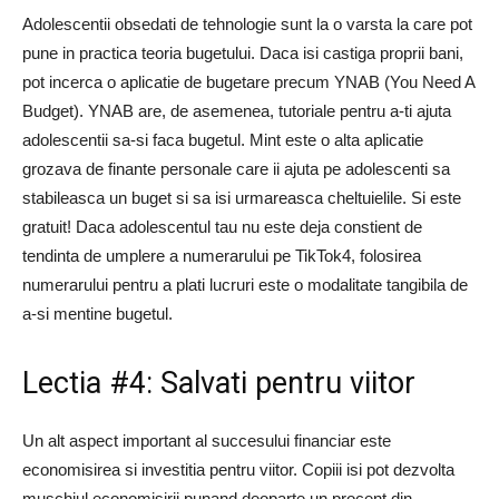
Adolescentii obsedati de tehnologie sunt la o varsta la care pot
pune in practica teoria bugetului. Daca isi castiga proprii bani,
pot incerca o aplicatie de bugetare precum YNAB (You Need A
Budget). YNAB are, de asemenea, tutoriale pentru a-ti ajuta
adolescentii sa-si faca bugetul. Mint este o alta aplicatie
grozava de finante personale care ii ajuta pe adolescenti sa
stabileasca un buget si sa isi urmareasca cheltuielile. Si este
gratuit! Daca adolescentul tau nu este deja constient de
tendinta de umplere a numerarului pe TikTok4, folosirea
numerarului pentru a plati lucruri este o modalitate tangibila de
a-si mentine bugetul.
Lectia #4: Salvati pentru viitor
Un alt aspect important al succesului financiar este
economisirea si investitia pentru viitor. Copiii isi pot dezvolta
muschiul economisirii punand deoparte un procent din