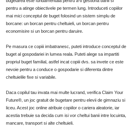
bugetarea este fundamentala pentru a-ti gestiona banii si
pentru a atinge obiectivele pe termen lung. Introduceti copiilor
mai mici conceptul de buget folosind un sistem simplu de
borcane: un borcan pentru cheltuieli, un borcan pentru
economisire si un borcan pentru daruire.
Pe masura ce copiii imbatranesc, puteti introduce conceptul de
buget al gospodariei in lumea reala. Puteti alege sa impartiti
propriul buget familial, astfel incat copiii dvs. sa invete ce este
nevoie pentru a conduce o gospodarie si diferenta dintre
cheltuielile fixe si variabile.
Daca copilul tau invata mai multe lucrand, verifica Claim Your
Future®, un joc gratuit de bugetare pentru elevii de gimnaziu si
liceu. Acest joc online atribuie copiilor o cariera aleatorie, iar
acestia trebuie sa decida cum isi vor cheltui banii intre locuinta,
mancare, transport si alte cheltuieli.