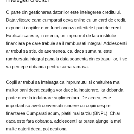
O parte din gestionarea datoriilor este intelegerea creditului.
Data viitoare cand cumparati ceva online cu un card de credit,
expuneti-i copiilor cum functioneaza diferitele tipuri de credit.
Explicati ca este, in esenta, un imprumut de la o institutie
financiara pe care trebuie sa il rambursati integral. Adolescentii
ar trebui sa stie, de asemenea, ca, daca suma nu este
rambursata integral pana la data scadenta din extrasul lor, li se
va percepe dobanda pentru suma ramasa.
Copiii ar trebui sa inteleaga ca imprumutul si cheltuirea mai
multor bani decat castiga vor duce la indatorare, iar dobanda
poate duce la indatorare suplimentara. De aceea, este
important sa aveti conversatii sincere cu copiii despre
finantarea Cumparati acum, platiti mai tarziu (BNPL). Chiar
daca este fara dobanda, adolescentii ar putea ajunge la mai
multe datorii decat pot gestiona.