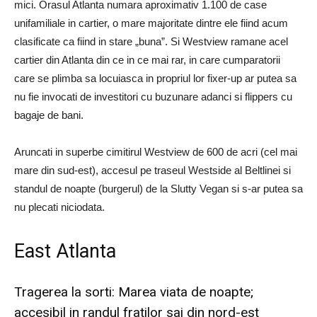
mici. Orasul Atlanta numara aproximativ 1.100 de case
unifamiliale in cartier, o mare majoritate dintre ele fiind acum
clasificate ca fiind in stare „buna”. Si Westview ramane acel
cartier din Atlanta din ce in ce mai rar, in care cumparatorii
care se plimba sa locuiasca in propriul lor fixer-up ar putea sa
nu fie invocati de investitori cu buzunare adanci si flippers cu
bagaje de bani.
Aruncati in superbe cimitirul Westview de 600 de acri (cel mai
mare din sud-est), accesul pe traseul Westside al Beltlinei si
standul de noapte (burgerul) de la Slutty Vegan si s-ar putea sa
nu plecati niciodata.
East Atlanta
Tragerea la sorti: Marea viata de noapte;
accesibil in randul fratilor sai din nord-est