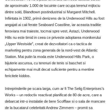
de aproximativ 1.000 de locuinte care ocupa terenul mijlociu
dintre sold, Blandtown postindustrial si Margaret Mitchell.
Infiintata in 1902, primii denizens de la Underwood Hills au fost
angajati ai caii ferate Seaboard Coastline, iar aceasta traditie
feroviara mai traieste, tocmai spre vest. Astazi,
Underwood
Hills nu este timid in ceea ce priveste adoptarea monikerului
„Upper Westside”, creat de dezvoltatori ca o tactica de
marketing pentru zona generala de la nord-vest de Atlantic
Station. Mai putin la moda este Underwood Hills Park, o
bijuterie ascunsa, cu terenuri de tenis si baschet si
echipamente mai mult decat suficiente pentru a mentine
fericitele kiddos.
Intreprinderile pe scara larga, cum ar fi The Selig Enterprises’s
Works – un redoctiv reactivat planificat de 80 de acre, care a
debarcat intr-o instalatie de bere Scofflaw si o sala de mancare
de la bucatarul celebritatii Andrew Zimmern – promit sa