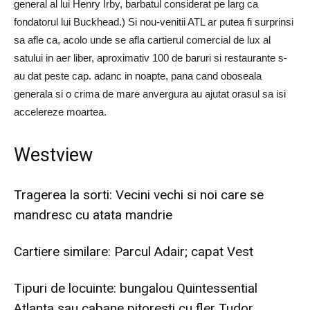
general al lui Henry Irby, barbatul considerat pe larg ca
fondatorul lui Buckhead.) Si nou-venitii ATL ar putea fi surprinsi
sa afle ca, acolo unde se afla cartierul comercial de lux al
satului in aer liber, aproximativ 100 de baruri si restaurante s-
au dat peste cap. adanc in noapte, pana cand oboseala
generala si o crima de mare anvergura au ajutat orasul sa isi
accelereze moartea.
Westview
Tragerea la sorti: Vecini vechi si noi care se
mandresc cu atata mandrie
Cartiere similare: Parcul Adair; capat Vest
Tipuri de locuinte: bungalou Quintessential
Atlanta sau cabane pitoresti cu fler Tudor