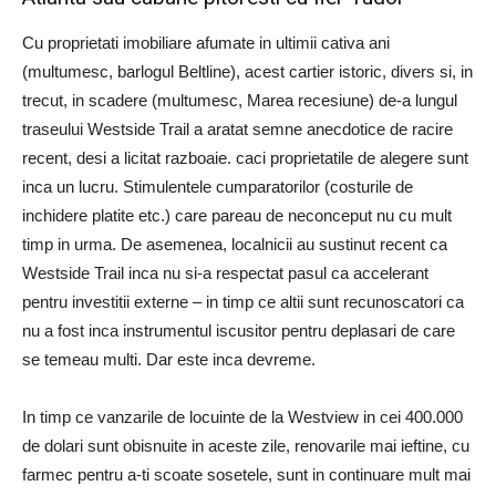
Cu proprietati imobiliare afumate in ultimii cativa ani
(multumesc, barlogul Beltline), acest cartier istoric, divers si, in
trecut, in scadere (multumesc, Marea recesiune) de-a lungul
traseului Westside Trail a aratat semne anecdotice de racire
recent, desi a licitat razboaie. caci proprietatile de alegere sunt
inca un lucru. Stimulentele cumparatorilor (costurile de
inchidere platite etc.) care pareau de neconceput nu cu mult
timp in urma. De asemenea, localnicii au sustinut recent ca
Westside Trail inca nu si-a respectat pasul ca accelerant
pentru investitii externe – in timp ce altii sunt recunoscatori ca
nu a fost inca instrumentul iscusitor pentru deplasari de care
se temeau multi. Dar este inca devreme.
In timp ce vanzarile de locuinte de la Westview in cei 400.000
de dolari sunt obisnuite in aceste zile, renovarile mai ieftine, cu
farmec pentru a-ti scoate sosetele, sunt in continuare mult mai