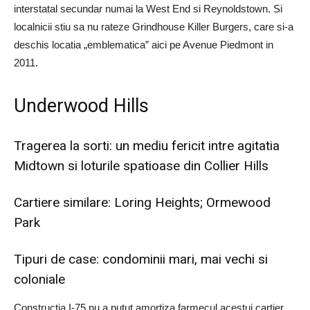
interstatal secundar numai la West End si Reynoldstown. Si
localnicii stiu sa nu rateze Grindhouse Killer Burgers, care si-a
deschis locatia „emblematica” aici pe Avenue Piedmont in
2011.
Underwood Hills
Tragerea la sorti: un mediu fericit intre agitatia
Midtown si loturile spatioase din Collier Hills
Cartiere similare: Loring Heights; Ormewood
Park
Tipuri de case: condominii mari, mai vechi si
coloniale
Constructia I-75 nu a putut amortiza farmecul acestui cartier