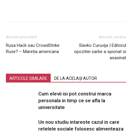
Articolul precedent
Articolul următor
Rusa Hack sau CrowdStrike
Slavko Curuvija | Editorul
Ruse? – Maretia americana
opozitiei sarbe a spionat si
asasinat
ARTICOLE SIMILARE
DE LA ACELAȘI AUTOR
Cum elevii isi pot construi marca
personala in timp ce se afla la
universitate
Un nou studiu intareste cazul in care
retelele sociale folosesc alimenteaza