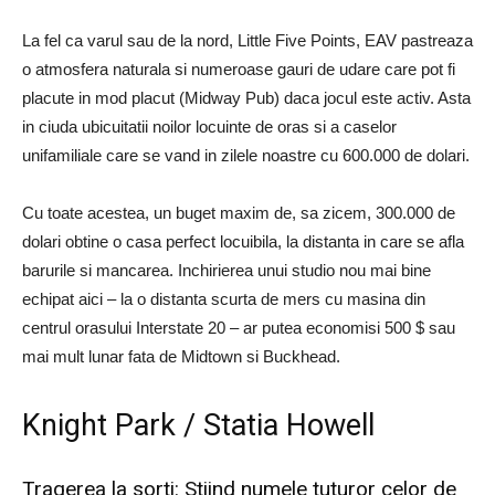
La fel ca varul sau de la nord, Little Five Points, EAV pastreaza
o atmosfera naturala si numeroase gauri de udare care pot fi
placute in mod placut (Midway Pub) daca jocul este activ. Asta
in ciuda ubicuitatii noilor locuinte de oras si a caselor
unifamiliale care se vand in zilele noastre cu 600.000 de dolari.
Cu toate acestea, un buget maxim de, sa zicem, 300.000 de
dolari obtine o casa perfect locuibila, la distanta in care se afla
barurile si mancarea. Inchirierea unui studio nou mai bine
echipat aici – la o distanta scurta de mers cu masina din
centrul orasului Interstate 20 – ar putea economisi 500 $ sau
mai mult lunar fata de Midtown si Buckhead.
Knight Park / Statia Howell
Tragerea la sorti: Stiind numele tuturor celor de