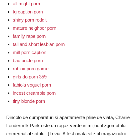
all might porn
tg caption porn
shiny porn reddit
mature neighbor porn
family rape porn
tall and short lesbian porn
milf porn caption
bad uncle porn
roblox porn game
girls do porn 359
fabiola voguel porn
incest creampie porn
tiny blonde porn
Dincolo de cumparaturi si apartamente pline de viata, Charlie
Loudermilk Park este un ragaz verde in mijlocul zgomotului
comercial al satului. (Trivia: A fost odata site-ul magazinului