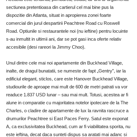
sectiunea pretentioasa din cartierul cel mai bine pus la
dispozitie din Atlanta, situat in apropierea zonei foarte
comercial din jurul despartirii Peachtree Road cu Roswell
Road. Optiunile si restaurantele noi (nu ieftine) pentru locuinte
s-au inmultit in ultimii ani, dar se pot gasi inca oferte relativ
accesibile (desi rareori la Jimmy Choo).
Unul dintre cele mai noi apartamente din Buckhead Village,
inalte, de dragul bunatatii, se numeste de fapt „Gentry”, iar la
edificiul elegant, sticlos, care este Hanover Buckhead Village,
studiourile de aproape mai mult de 600 de metri patrati va vor
readuce 1.837 USD lunar – sau mai mult. Totusi, acestea ar fi
alune in comparatie cu majoritatea notelor ipotecare de la The
Charles, o cladire de apartamente de lux la ravnita rascruce a
drumurilor Peachtree si East Paces Ferry. Satul este exponat
A, ca exclusivitatea Buckhead, cum ar fi viabilitatea sporita, nu
este ieftina, decat daca sunteti dispus sa aratati mai adanc si