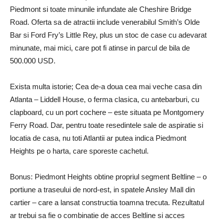
Piedmont si toate minunile infundate ale Cheshire Bridge
Road. Oferta sa de atractii include venerabilul Smith’s Olde
Bar si Ford Fry’s Little Rey, plus un stoc de case cu adevarat
minunate, mai mici, care pot fi atinse in parcul de bila de
500.000 USD.
Exista multa istorie; Cea de-a doua cea mai veche casa din
Atlanta – Liddell House, o ferma clasica, cu antebarburi, cu
clapboard, cu un port cochere – este situata pe Montgomery
Ferry Road. Dar, pentru toate resedintele sale de aspiratie si
locatia de casa, nu toti Atlantii ar putea indica Piedmont
Heights pe o harta, care sporeste cachetul.
Bonus: Piedmont Heights obtine propriul segment Beltline – o
portiune a traseului de nord-est, in spatele Ansley Mall din
cartier – care a lansat constructia toamna trecuta. Rezultatul
ar trebui sa fie o combinatie de acces Beltline si acces