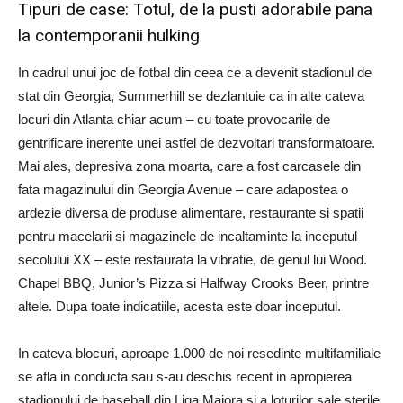
Tipuri de case: Totul, de la pusti adorabile pana
la contemporanii hulking
In cadrul unui joc de fotbal din ceea ce a devenit stadionul de
stat din Georgia, Summerhill se dezlantuie ca in alte cateva
locuri din Atlanta chiar acum – cu toate provocarile de
gentrificare inerente unei astfel de dezvoltari transformatoare.
Mai ales, depresiva zona moarta, care a fost carcasele din
fata magazinului din Georgia Avenue – care adapostea o
ardezie diversa de produse alimentare, restaurante si spatii
pentru macelarii si magazinele de incaltaminte la inceputul
secolului XX – este restaurata la vibratie, de genul lui Wood.
Chapel BBQ, Junior’s Pizza si Halfway Crooks Beer, printre
altele. Dupa toate indicatiile, acesta este doar inceputul.
In cateva blocuri, aproape 1.000 de noi resedinte multifamiliale
se afla in conducta sau s-au deschis recent in apropierea
stadionului de baseball din Liga Majora si a loturilor sale sterile.