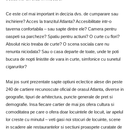
Ce este cel mai important in decizia dvs. de cumparare sau
inchiriere? Acces la tranzitul Atlanta? Accesibilitate intr-o
taverna confortabila – sau sapte dintre ele? Camera pentru
oaspeti sa parcheze? Spatiu pentru actiuni? O curte cu flori?
Absolut nicio treaba de curte? O scena sociala care nu
renunta niciodata? Sau o casa departe de toate, unde te poti
bucura de nopti linistite de vara in curte, simfonice cu sunetul
cigarurilor?
Mai jos sunt prezentate sapte optiuni eclectice alese din peste
240 de cartiere recunoscute oficial de orasul Atlanta, diverse in
geografie, tipuri de arhitectura, puncte generale de pret si
demografie. Insa fiecare cartier de mai jos ofera cultura si
comoditatea pe care o ofera doar locuintele de locuit, iar apelul
lor creste cu minutul – veti gasi noi stocuri de locuinte, scene
in scadere ale restaurantelor si sectiuni proaspete curatate de