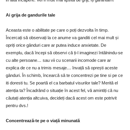
Ai grija de gandurile tale
Aceasta este o abilitate pe care o poți dezvolta în timp.
Încercați să observați la ce anume va ganditi cel mai mult și
opriți orice gânduri care ar putea induce anxietate. De
exemplu, dacă începi să observi că ți-l imaginezi întâlnindu-se
cu alte persoane… sau vii cu scenarii incomode care ar
explica de ce nu a trimis mesaje… învață să oprești aceste
gânduri. În schimb, încearcă să te concentrezi pe tine si pe ce
iti doresti tu. Se poartă el ca barbatul visurilor tale? Merită el
atenția ta? Încadrând o situație în acest fel, vă amintiți că nu
căutați atenția altcuiva, decideți dacă acest om este potrivit
pentru dvs.!
Concentrează-te pe o viață minunată