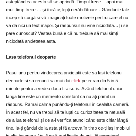
așteptând ca acesta să se aprindă. Timpul trece… apoi mai
mult timp trece … și încă aștepți nerăbdătoare…Gândurile tale
încep să curgă si vă imaginați toate motivele pentru care el nu
va da nici un text înapoi. Și răspunsul nu vine niciodată…Ți se
pare cunoscut? Vestea bună e că nu trebuie să mai simți
niciodată anxietatea asta.
Lasa telefonul deoparte
Pasul unu pentru vindecarea anxietatii este sa lasi telefonul
deoparte si sa renunti sa mai dai
click
pe ecran din 5 in 5
minute pentru a vedea daca ti-a scris. Având telefonul chiar
lângă tine este un memento constant că nu ați primit un
răspuns. Ramai calma punându-ți telefonul în cealaltă cameră.
În acest fel, nu va trebui să te lupți cu curiozitatea ta naturală
de a lua telefonul și de a-l verifica atunci când este chiar lângă
tine. Ia-ți gândul de la asta și fă altceva în timp ce-ți lași mobilul
in alta incapere. Vei fi mult mai lipsita de griji, îți garantam!