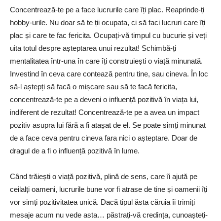
Concentrează-te pe a face lucrurile care îți plac. Reaprinde-ți
hobby-urile. Nu doar să te ții ocupata, ci să faci lucruri care îți
plac și care te fac fericita. Ocupați-vă timpul cu bucurie și veți
uita totul despre așteptarea unui rezultat! Schimbă-ți
mentalitatea într-una în care îți construiești o viață minunată.
Investind în ceva care contează pentru tine, sau cineva. În loc
să-l aștepți să facă o mișcare sau să te facă fericita,
concentrează-te pe a deveni o influență pozitivă în viața lui,
indiferent de rezultat! Concentrează-te pe a avea un impact
pozitiv asupra lui fără a fi atașat de el. Se poate simți minunat
de a face ceva pentru cineva fara nici o așteptare. Doar de
dragul de a fi o influență pozitivă în lume.
Când trăiești o viață pozitivă, plină de sens, care îi ajută pe
ceilalți oameni, lucrurile bune vor fi atrase de tine și oamenii îți
vor simți pozitivitatea unică. Dacă tipul ăsta căruia îi trimiți
mesaje acum nu vede asta… păstrați-vă credința, cunoașteți-