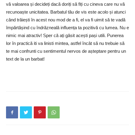
vă valoarea și decideți dacă doriți să fiți cu cineva care nu vă
recunoaște unicitatea. Barbatul tău de vis este acolo și atunci
când trăiești în acest nou mod de a fi, el va fi uimit să te vadă
împărtășind cu îndrăzneală influența ta pozitivă cu lumea. Nu e
nimic mai atractiv! Sper că ați găsit acești pași utili. Punerea
lor în practică iti va linisti mintea, astfel încât să nu trebuie să
te mai confrunti cu sentimentul nervos de așteptare pentru un
text de la un barbat!