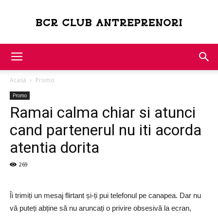
Bcr
Acasă
Promo
Club
Promo
Ramai calma chiar si atunci
cand partenerul nu iti acorda
Antreprenori
atentia dorita
269
Îi trimiți un mesaj flirtant și-ți pui telefonul pe canapea. Dar nu
vă puteți abține să nu aruncați o privire obsesivă la ecran,